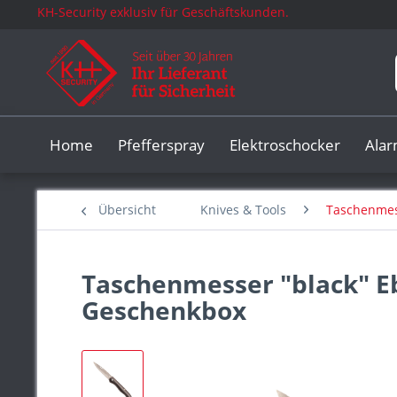
KH-Security exklusiv für Geschäftskunden.
Home
Pfefferspray
Elektroschocker
Ala
Übersicht
Knives & Tools
Taschenme
Taschenmesser "black" Eb
Geschenkbox