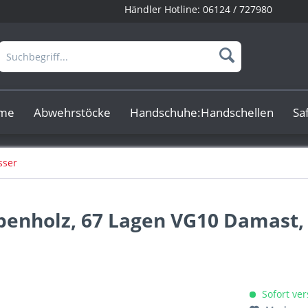
Händler Hotline:
06124 / 727980
rme
Abwehrstöcke
Handschuhe:Handschellen
Sa
sser
enholz, 67 Lagen VG10 Damast, 
Sofort ver