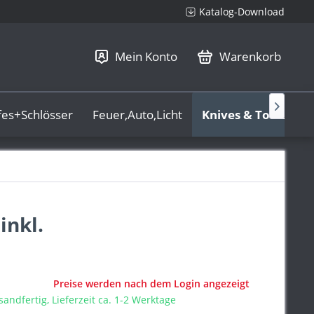
Katalog-Download
Mein Konto
Warenkorb

fes+Schlösser
Feuer,Auto,Licht
Knives & Tools
L
inkl.
Preise werden nach dem Login angezeigt
sandfertig, Lieferzeit ca. 1-2 Werktage