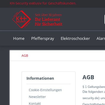
KH-Security exklusiv für Geschäftskunden.
Home
Pfefferspray
Elektroschocker
Ala
AGB
AGB
Informationen
§ 1 Geltungsber
Cookie-Einstellungen
Die folgenden 
Newsletter
security.de) 
Kontakt
Geschäftsbedin