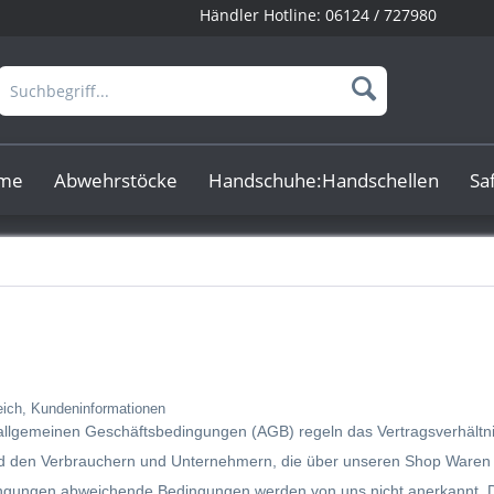
Händler Hotline:
06124 / 727980
rme
Abwehrstöcke
Handschuhe:Handschellen
Sa
eich, Kundeninformationen
allgemeinen Geschäftsbedingungen (AGB) regeln das Vertragsverhält
und den Verbrauchern und Unternehmern, die über unseren Shop Waren
gungen abweichende Bedingungen werden von uns nicht anerkannt. Di