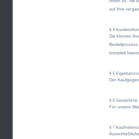
Ihnen zu, Sie 
auf Ihre verga
§ 4 Kundeninform
Sie können Ihr
Bestellprozess
komplett been
§ 5 Eigentumsvo
Der Kaufgegens
§ 6 Gesetzliche
Für unsere War
§ 7 Kaufmännisc
Ausschließliche