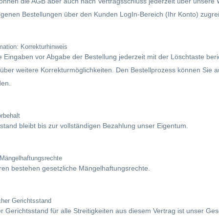
können die AGB aber auch nach Vertragsschluss jederzeit über unsere W
ngenen Bestellungen über den Kunden LogIn-Bereich (Ihr Konto) zugrei
ation: Korrekturhinweis
e Eingaben vor Abgabe der Bestellung jederzeit mit der Löschtaste ber
 über weitere Korrekturmöglichkeiten. Den Bestellprozess können Sie 
den.
rbehalt
tand bleibt bis zur vollständigen Bezahlung unser Eigentum.
 Mängelhaftungsrechte
en bestehen gesetzliche Mängelhaftungsrechte.
her Gerichtsstand
r Gerichtsstand für alle Streitigkeiten aus diesem Vertrag ist unser Ge