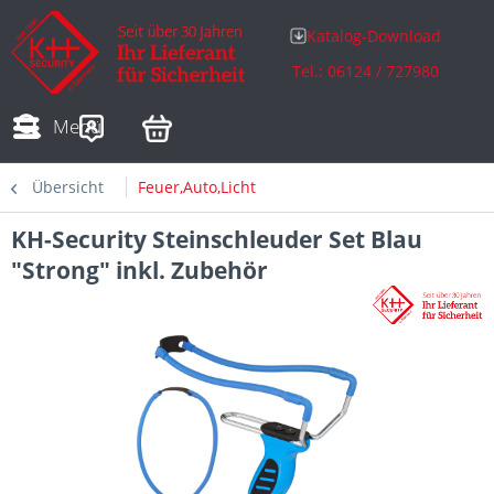
Katalog-Download
Tel.: 06124 / 727980
Adressen
Zahlungsarten
Bestellungen
Sofortdownloads
Menü
Übersicht
Feuer,Auto,Licht
KH-Security Steinschleuder Set Blau
"Strong" inkl. Zubehör