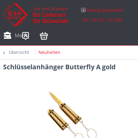
Katalog-Download
Tel.: 06124 / 727980
Adressen
Zahlungsarten
Bestellungen
Sofortdownloads
Menü
Übersicht
Neuheiten
Schlüsselanhänger Butterfly A gold