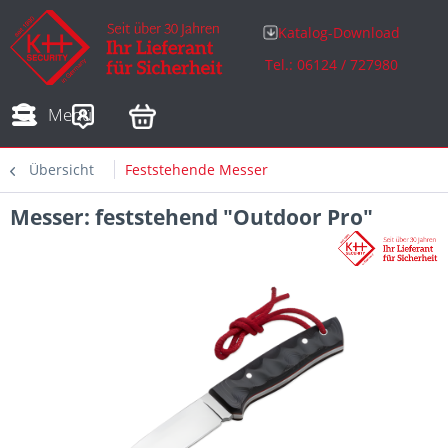
Katalog-Download
Tel.: 06124 / 727980
Adressen
Zahlungsarten
Bestellungen
Sofortdownloads
Menü
Übersicht
Feststehende Messer
Messer: feststehend "Outdoor Pro"