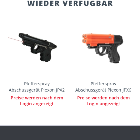
WIEDER VERFÜGBAR
Pfefferspray
Pfefferspray
Abschussgerät Piexon JPX2
Abschussgerät Piexon JPX6
Gen1 mit...
Standard
Preise werden nach dem
Preise werden nach dem
Login angezeigt
Login angezeigt