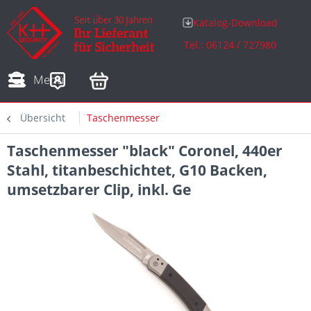
Katalog-Download
Tel.: 06124 / 727980
Adressen
Zahlungsarten
Bestellungen
Sofortdownloads
Menü
Übersicht
Taschenmesser
Taschenmesser "black" Coronel, 440er
Stahl, titanbeschichtet, G10 Backen,
umsetzbarer Clip, inkl. Ge