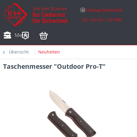
Katalog-Download
Tel.: 06124 / 727980
Adressen
Zahlungsarten
Bestellungen
Sofortdownloads
Menü
Übersicht
Neuheiten
Taschenmesser "Outdoor Pro-T“