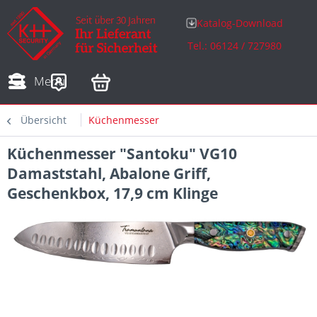
Katalog-Download
Tel.: 06124 / 727980
Adressen
Zahlungsarten
Bestellungen
Sofortdownloads
Menü
Übersicht
Küchenmesser
Küchenmesser "Santoku" VG10
Damaststahl, Abalone Griff,
Geschenkbox, 17,9 cm Klinge