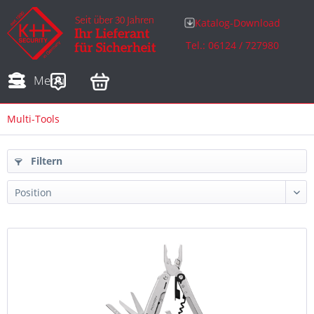
Katalog-Download
Tel.: 06124 / 727980
Adressen
Zahlungsarten
Bestellungen
Sofortdownloads
Menü
Multi-Tools
Filtern