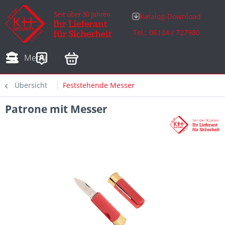
Katalog-Download
Tel.: 06124 / 727980
Adressen
Zahlungsarten
Bestellungen
Sofortdownloads
Menü
Übersicht
Feststehende Messer
Patrone mit Messer