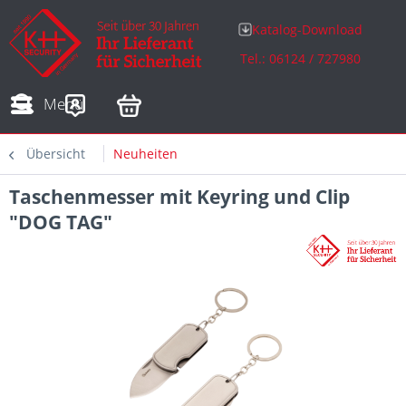
Katalog-Download
Tel.: 06124 / 727980
Adressen
Zahlungsarten
Bestellungen
Sofortdownloads
Menü
Übersicht
Neuheiten
Taschenmesser mit Keyring und Clip
"DOG TAG"