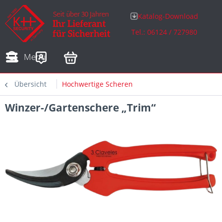
Katalog-Download
Tel.: 06124 / 727980
Adressen
Zahlungsarten
Bestellungen
Sofortdownloads
Menü
Übersicht
Hochwertige Scheren
Winzer-/Gartenschere „Trim“