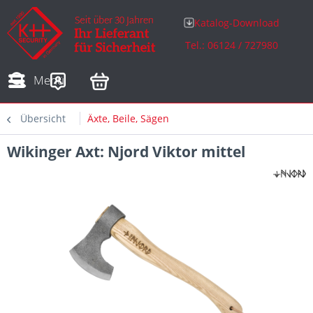
Katalog-Download
Tel.: 06124 / 727980
Adressen
Zahlungsarten
Bestellungen
Sofortdownloads
Menü
Übersicht
Äxte, Beile, Sägen
Wikinger Axt: Njord Viktor mittel