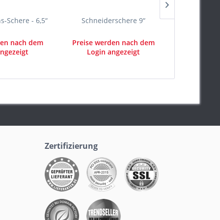
s-Schere - 6,5“
Schneiderschere 9“
Kleine gerad
den nach dem
Preise werden nach dem
Preise we
ngezeigt
Login angezeigt
Login 
Zertifizierung