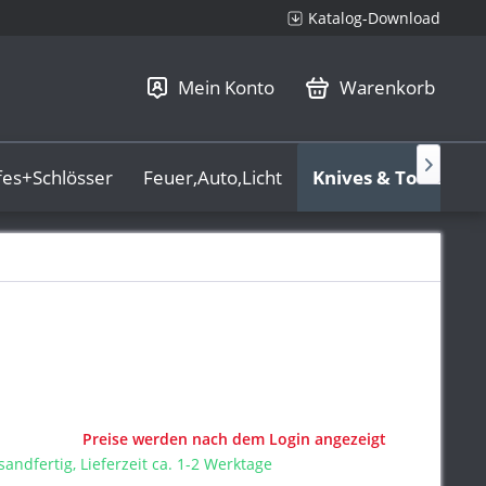
Katalog-Download
Mein Konto
Warenkorb

fes+Schlösser
Feuer,Auto,Licht
Knives & Tools
L
Preise werden nach dem Login angezeigt
sandfertig, Lieferzeit ca. 1-2 Werktage