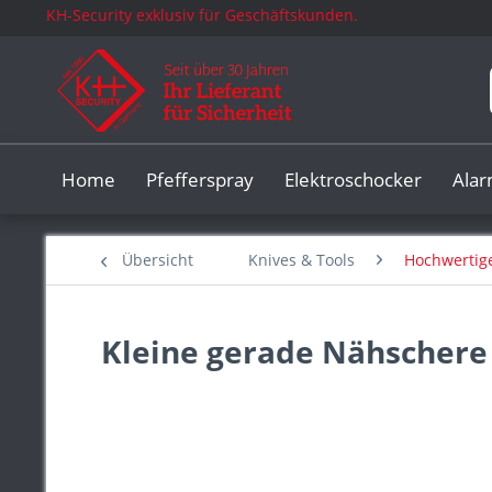
KH-Security exklusiv für Geschäftskunden.
Home
Pfefferspray
Elektroschocker
Ala
Übersicht
Knives & Tools
Hochwertig
Kleine gerade Nähschere I