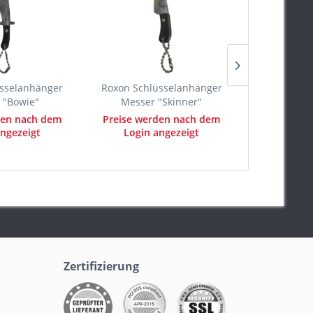
sselanhänger
Roxon Schlüsselanhänger
Camping Ax
 "Bowie"
Messer "Skinner"
den nach dem
Preise werden nach dem
Preise we
ngezeigt
Login angezeigt
Login 
Zertifizierung