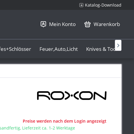
Katalog-Download
Mein Konto
Warenkorb

fes+Schlösser
Feuer,Auto,Licht
Knives & Tools
La
Preise werden nach dem Login angezeigt
sandfertig, Lieferzeit ca. 1-2 Werktage