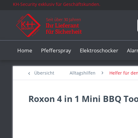
KH-Security exklusiv für Geschäftskunden.
Home
Pfefferspray
Elektroschocker
Ala
Übersicht
Alltagshilfen
Helfer für de
Roxon 4 in 1 Mini BBQ Tool