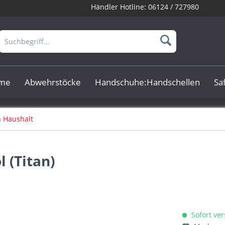
Händler Hotline:
06124 / 727980
rme
Abwehrstöcke
Handschuhe:Handschellen
Sa
n Haushalt
 (Titan)
Sofort ver