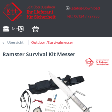
Katalog-Download
Tel.: 06124 / 727980
Adressen
Zahlungsarten
Bestellungen
Sofortdownloads
Menü
Übersicht
Outdoor-/Survivalmesser
Ramster Survival Kit Messer