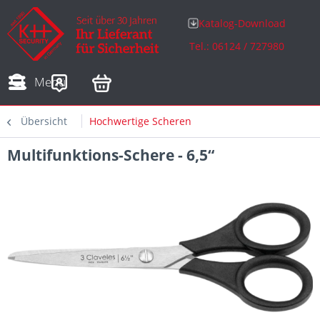
Katalog-Download
Tel.: 06124 / 727980
Adressen
Zahlungsarten
Bestellungen
Sofortdownloads
Menü
Übersicht
Hochwertige Scheren
Multifunktions-Schere - 6,5“