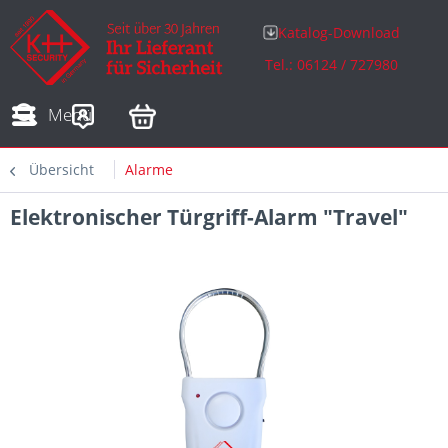
Katalog-Download
Tel.: 06124 / 727980
Adressen
Zahlungsarten
Bestellungen
Sofortdownloads
Menü
Übersicht
Alarme
Elektronischer Türgriff-Alarm "Travel"