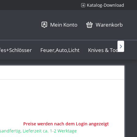
Katalog-Download
Mein Konto
Warenkorb

fes+Schlösser
Feuer,Auto,Licht
Knives & Tools
La
Preise werden nach dem Login angezeigt
sandfertig, Lieferzeit ca. 1-2 Werktage