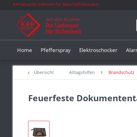
KH-Security exklusiv für Geschäftskunden.
Home
Pfefferspray
Elektroschocker
Ala
Übersicht
Alltagshilfen
Brandschutz
Feuerfeste Dokumententa