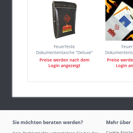
Feuerfeste
Feuer
Dokumententasche "Deluxe"
Dokumententa
4,9 l
Preise werden nach dem
Preise werd
Login angezeigt
Login an
Sie möchten beraten werden?
Mehr über
Cookie-Einst