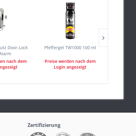
utz Door-Lock
Pfeffergel TW1000 100 ml
Schlüsselga
Alarm
mit Za
den nach dem
Preise werden nach dem
Preise we
ngezeigt
Login angezeigt
Login 
Zertifizierung