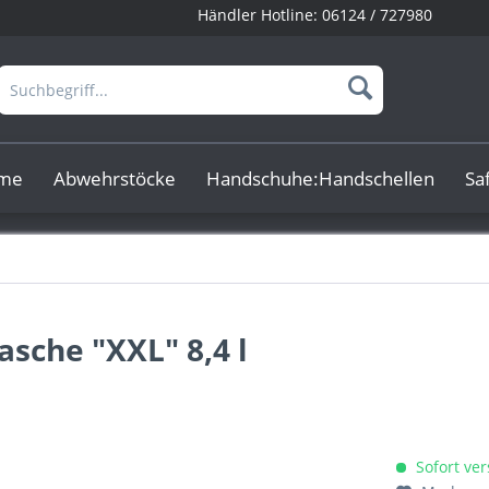
Händler Hotline:
06124 / 727980
rme
Abwehrstöcke
Handschuhe:Handschellen
Sa
sche "XXL" 8,4 l
Sofort ver