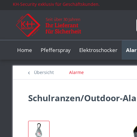
KH-Security exklusiv für Geschäftskunden.
Home
Pfefferspray
Elektroschocker
Ala
Übersicht
Alarme
Schulranzen/Outdoor-Al