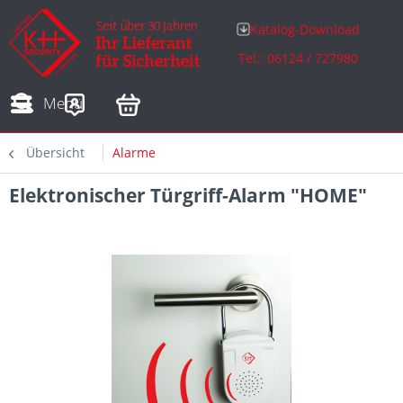
Katalog-Download
Tel.: 06124 / 727980
Adressen
Zahlungsarten
Bestellungen
Sofortdownloads
Menü
Übersicht
Alarme
Elektronischer Türgriff-Alarm "HOME"