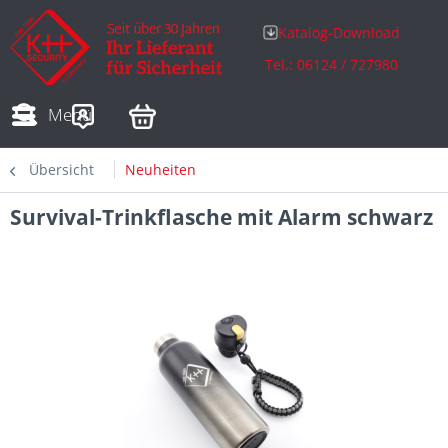
Katalog-Download
Tel.: 06124 / 727980
Adressen
Zahlungsarten
Bestellungen
Sofortdownloads
Menü
Übersicht
Neuheiten
Survival-Trinkflasche mit Alarm schwarz