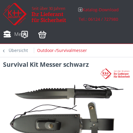
Katalog-Download
Tel.: 06124 / 727980
Adressen
Zahlungsarten
Bestellungen
Sofortdownloads
Menü
Übersicht
Outdoor-/Survivalmesser
Survival Kit Messer schwarz