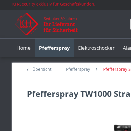
KH-Security exklusiv für Geschäftskunden.
Home
Pfefferspray
Elektroschocker
Al
Übersicht
Pfefferspray
Pfefferspray S
Pfefferspray TW1000 Stra