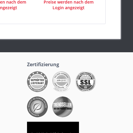
den nach dem
Preise werden nach dem
Preise we
ngezeigt
Login angezeigt
Login 
Zertifizierung