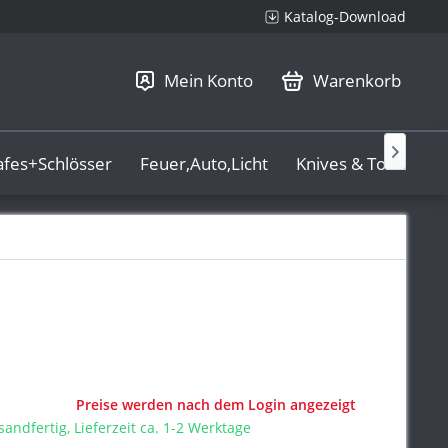
Katalog-Download
Mein Konto
Warenkorb

afes+Schlösser
Feuer,Auto,Licht
Knives & Tools
L
Preise werden nach dem Login angezeigt
sandfertig, Lieferzeit ca. 1-2 Werktage