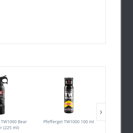
y TW1000 Bear
Pfeffergel TW1000 100 ml
Pfefferspra
r (225 ml)
FS 75