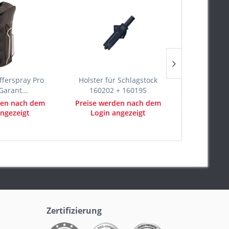
ferspray Pro
Holster für Schlagstock
Teleskop Abw
Garant...
160202 + 160195
- Pushb
den nach dem
Preise werden nach dem
Preise we
ngezeigt
Login angezeigt
Login 
Zertifizierung