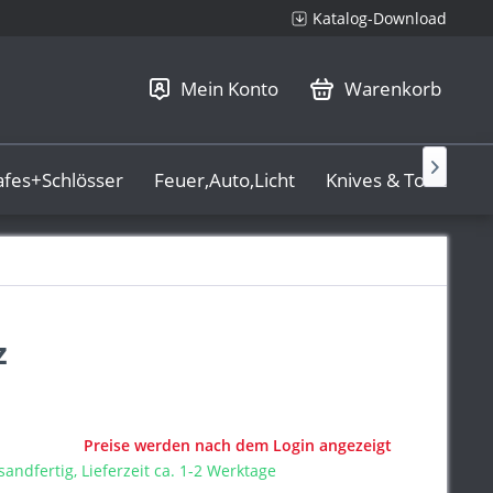
Katalog-Download
Mein Konto
Warenkorb

afes+Schlösser
Feuer,Auto,Licht
Knives & Tools
L
z
Preise werden nach dem Login angezeigt
sandfertig, Lieferzeit ca. 1-2 Werktage