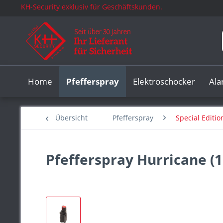
KH-Security exklusiv für Geschäftskunden.
Home
Pfefferspray
Elektroschocker
Al
Übersicht
Pfefferspray
Special Editio
Pfefferspray Hurricane (1