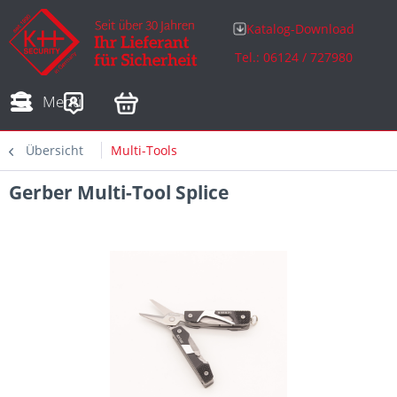
Katalog-Download
Tel.: 06124 / 727980
Adressen
Zahlungsarten
Bestellungen
Sofortdownloads
Menü
Übersicht
Multi-Tools
Gerber Multi-Tool Splice