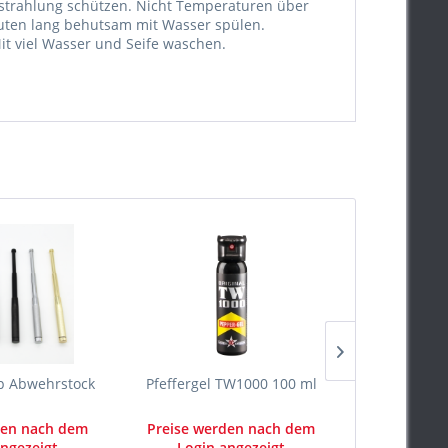
strahlung schützen. Nicht Temperaturen über
nuten lang behutsam mit Wasser spülen.
t viel Wasser und Seife waschen.
p Abwehrstock
Pfeffergel TW1000 100 ml
Pfefferge
den nach dem
Preise werden nach dem
Preise we
ngezeigt
Login angezeigt
Login 