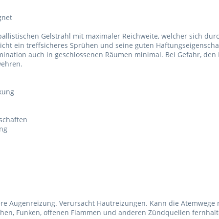
gnet
llistischen Gelstrahl mit maximaler Reichweite, welcher sich dur
licht ein treffsicheres Sprühen und seine guten Haftungseigenscha
amination auch in geschlossenen Räumen minimal. Bei Gefahr, den F
wehren.
rkung
schaften
ng
re Augenreizung. Verursacht Hautreizungen. Kann die Atemwege re
chen, Funken, offenen Flammen und anderen Zündquellen fernhalt