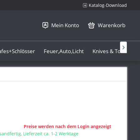
Katalog-Download
Mein Konto
Warenkorb

afes+Schlösser
Feuer,Auto,Licht
Knives & Tools
L
Preise werden nach dem Login angezeigt
sandfertig, Lieferzeit ca. 1-2 Werktage