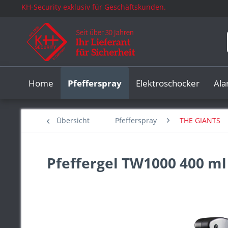
KH-Security exklusiv für Geschäftskunden.
Home
Pfefferspray
Elektroschocker
Al
Übersicht
Pfefferspray
THE GIANTS
Pfeffergel TW1000 400 ml