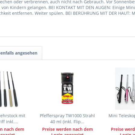
techen oder verbrennen, auch nicht nach Gebrauch. Vor Sonnenbe
ände von Kindern gelangen. BEI KONTAKT MIT DEN AUGEN: Einige Mi
chkeit entfernen. Weiter spülen. BEI BERÜHRUNG MIT DER HAUT: Mi
enfalls angesehen
ehrstock mit
Pfefferspray TW1000 Strahl
Mini Telesko
ff inkl....
40 ml (inkl. Flip...
en nach dem
Preise werden nach dem
Preise wer
gezeigt
Login angezeigt
Login a