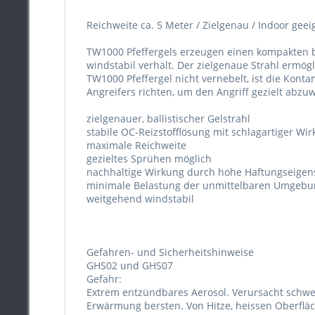
Reichweite ca. 5 Meter / Zielgenau / Indoor geei
TW1000 Pfeffergels erzeugen einen kompakten ba
windstabil verhält. Der zielgenaue Strahl ermög
TW1000 Pfeffergel nicht vernebelt, ist die Kont
Angreifers richten, um den Angriff gezielt abzu
zielgenauer, ballistischer Gelstrahl
stabile OC-Reizstofflösung mit schlagartiger Wi
maximale Reichweite
gezieltes Sprühen möglich
nachhaltige Wirkung durch hohe Haftungseigen
minimale Belastung der unmittelbaren Umgebu
weitgehend windstabil
Gefahren- und Sicherheitshinweise
GHS02 und GHS07
Gefahr:
Extrem entzündbares Aerosol. Verursacht schwe
Erwärmung bersten. Von Hitze, heissen Oberflä