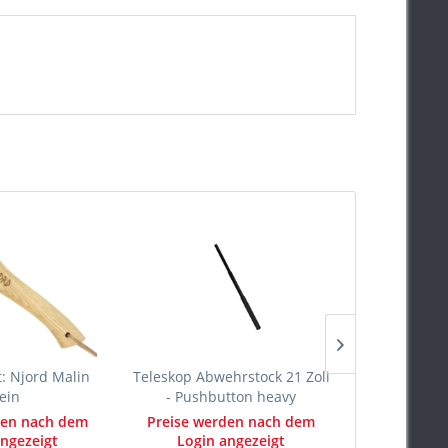
: Njord Malin
Teleskop Abwehrstock 21 Zoll
Teleskop Abw
lein
- Pushbutton heavy
- Pus
den nach dem
Preise werden nach dem
Preise we
ngezeigt
Login angezeigt
Login 