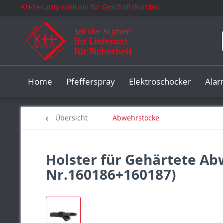
KH-Security exklusiv für Geschäftskunden.
Home
Pfefferspray
Elektroschocker
Ala
Übersicht
Abwehrstöcke
Holster für Gehärtete Ab
Nr.160186+160187)