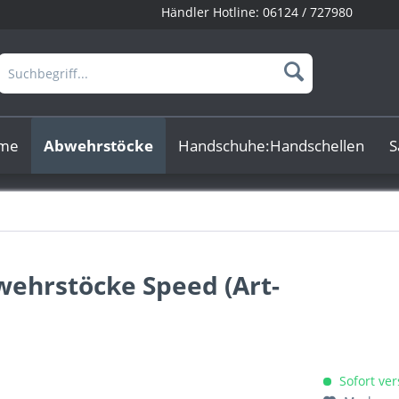
Händler Hotline:
06124 / 727980
rme
Abwehrstöcke
Handschuhe:Handschellen
S
wehrstöcke Speed (Art-
Sofort ver