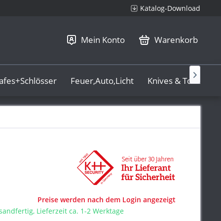
Katalog-Download
Mein Konto
Warenkorb

afes+Schlösser
Feuer,Auto,Licht
Knives & Tools
Preise werden nach dem Login angezeigt
sandfertig, Lieferzeit ca. 1-2 Werktage