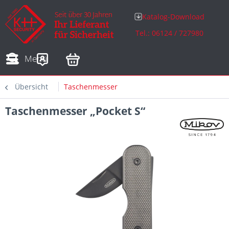
Katalog-Download
Tel.: 06124 / 727980
Adressen
Zahlungsarten
Bestellungen
Sofortdownloads
Menü
Übersicht
Taschenmesser
Taschenmesser „Pocket S“