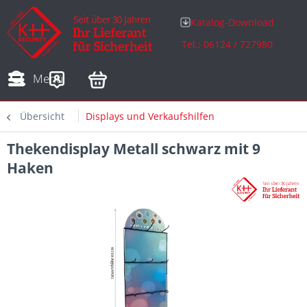
Katalog-Download
Tel.: 06124 / 727980
Adressen
Zahlungsarten
Bestellungen
Sofortdownloads
Menü
Übersicht
Displays und Verkaufshilfen
Thekendisplay Metall schwarz mit 9
Haken