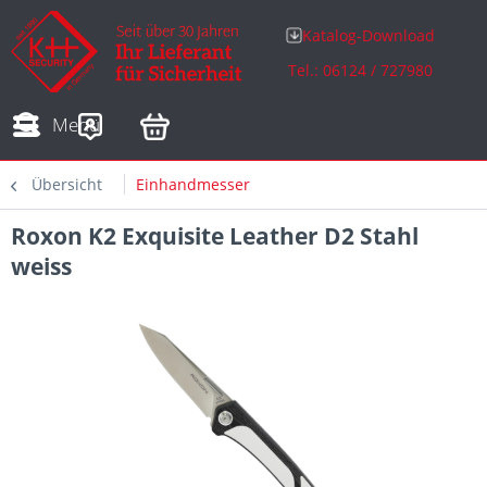
Katalog-Download
Tel.: 06124 / 727980
Adressen
Zahlungsarten
Bestellungen
Sofortdownloads
Menü
Übersicht
Einhandmesser
Roxon K2 Exquisite Leather D2 Stahl
weiss