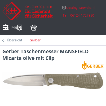
Katalog-Download
Tel.: 06124 / 727980
Adressen
Zahlungsarten
Bestellungen
Sofortdownloads
Menü
Übersicht
Gerber
Gerber Taschenmesser MANSFIELD
Micarta olive mit Clip